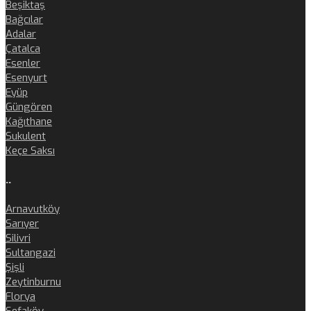
Beşiktaş
Bağcılar
Adalar
Çatalca
Esenler
Esenyurt
Eyüp
Güngören
Kağıthane
Sukulent
Keçe Saksı
..
Arnavutköy
Sarıyer
Silivri
Sultangazi
Şişli
Zeytinburnu
Florya