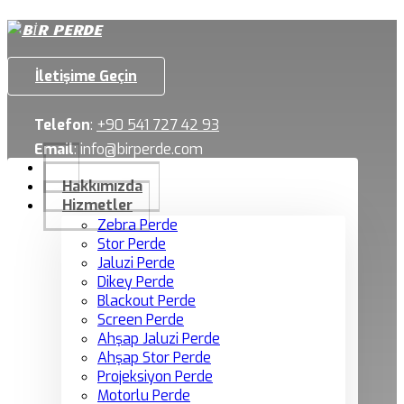
İletişime Geçin
Telefon
:
+90 541 727 42 93
Email
:
info@birperde.com
Hakkımızda
Hizmetler
Zebra Perde
Stor Perde
Jaluzi Perde
Dikey Perde
Blackout Perde
Screen Perde
Ahşap Jaluzi Perde
Ahşap Stor Perde
Projeksiyon Perde
Motorlu Perde