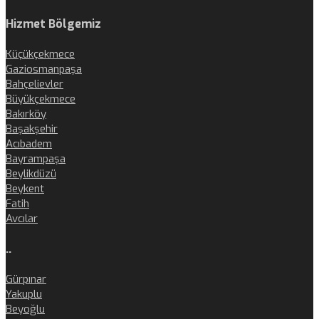
Hizmet Bölgemiz
Küçükçekmece
Gaziosmanpaşa
Bahçelievler
Büyükçekmece
Bakırköy
Başakşehir
Acıbadem
Bayrampaşa
Beylikdüzü
Beykent
Fatih
Avcılar
..
Gürpınar
Yakuplu
Beyoğlu