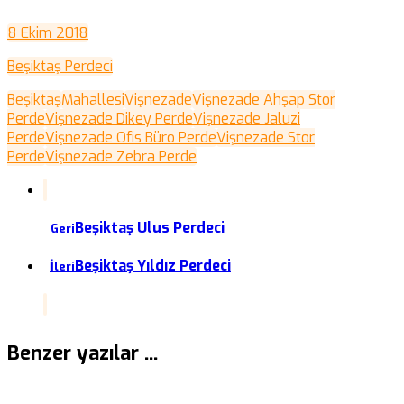
8 Ekim 2018
Beşiktaş Perdeci
Beşiktaş
Mahallesi
Vişnezade
Vişnezade Ahşap Stor
Perde
Vişnezade Dikey Perde
Vişnezade Jaluzi
Perde
Vişnezade Ofis Büro Perde
Vişnezade Stor
Perde
Vişnezade Zebra Perde
Beşiktaş Ulus Perdeci
Geri
Beşiktaş Yıldız Perdeci
İleri
Benzer yazılar ...