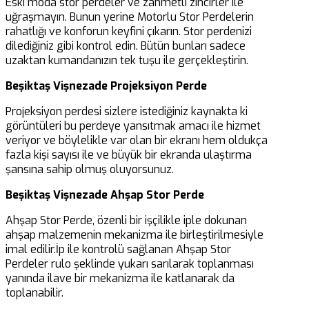
Eski moda stor perdeler ve zahmetli zincirler ile
uğraşmayın. Bunun yerine Motorlu Stor Perdelerin
rahatlığı ve konforun keyfini çıkarın. Stor perdenizi
dilediğiniz gibi kontrol edin. Bütün bunları sadece
uzaktan kumandanızın tek tuşu ile gerçekleştirin.
Beşiktaş Vişnezade Projeksiyon Perde
Projeksiyon perdesi sizlere istediğiniz kaynakta ki
görüntüleri bu perdeye yansıtmak amacı ile hizmet
veriyor ve böylelikle var olan bir ekranı hem oldukça
fazla kişi sayısı ile ve büyük bir ekranda ulaştırma
şansına sahip olmuş oluyorsunuz.
Beşiktaş Vişnezade Ahşap Stor Perde
Ahşap Stor Perde, özenli bir işçilikle iple dokunan
ahşap malzemenin mekanizma ile birleştirilmesiyle
imal edilir.İp ile kontrolü sağlanan Ahşap Stor
Perdeler rulo şeklinde yukarı sarılarak toplanması
yanında ilave bir mekanizma ile katlanarak da
toplanabilir.