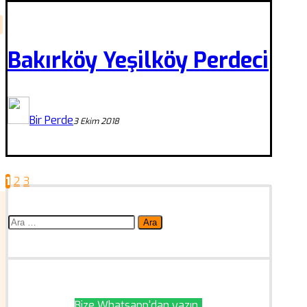
Bakırköy Yeşilköy Perdeci
Bir Perde
3 Ekim 2018
1
2
3
Yazı
sayfalaması
Arama:
Bize Whatsapp'dan yazın..