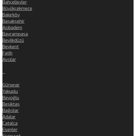
Bahçelievler
Büyükçekmece
Bakırköy
Başakşehir
Acıbadem
Bayrampaşa
Beylikdüzü
Beykent
Fatih
Avcılar
..
Gürpınar
Yakuplu
Beyoğlu
Beşiktaş
Bağcılar
Adalar
Çatalca
Esenler