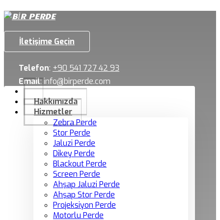
İletişime Geçin
Telefon
:
+90 541 727 42 93
Email
:
info@birperde.com
Hakkımızda
Hizmetler
Zebra Perde
Stor Perde
Jaluzi Perde
Dikey Perde
Blackout Perde
Screen Perde
Ahşap Jaluzi Perde
Ahşap Stor Perde
Projeksiyon Perde
Motorlu Perde