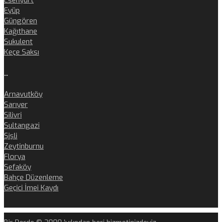
Esenyurt
Eyüp
Güngören
Kağıthane
Sukulent
Keçe Saksı
..
Arnavutköy
Sarıyer
Silivri
Sultangazi
Şişli
Zeytinburnu
Florya
Sefaköy
Bahçe Düzenleme
Geçici İmei Kaydı