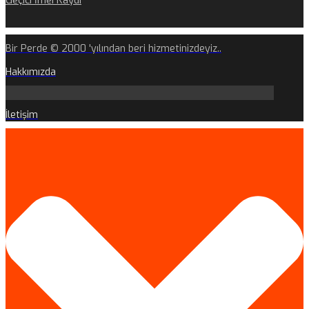
Geçici İmei Kaydı
Bir Perde © 2000 'yılından beri hizmetinizdeyiz..
Hakkımızda
İletişim