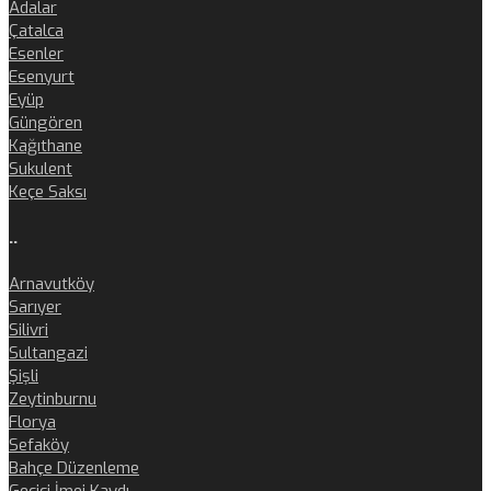
Adalar
Çatalca
Esenler
Esenyurt
Eyüp
Güngören
Kağıthane
Sukulent
Keçe Saksı
..
Arnavutköy
Sarıyer
Silivri
Sultangazi
Şişli
Zeytinburnu
Florya
Sefaköy
Bahçe Düzenleme