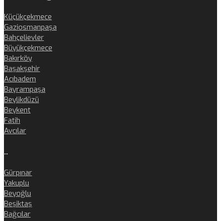
Küçükçekmece
Gaziosmanpaşa
Bahçelievler
Büyükçekmece
Bakırköy
Başakşehir
Acıbadem
Bayrampaşa
Beylikdüzü
Beykent
Fatih
Avcılar
..
Gürpınar
Yakuplu
Beyoğlu
Beşiktaş
Bağcılar