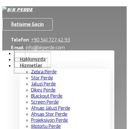
İletişime Geçin
Telefon
:
+90 541 727 42 93
Email
:
info@birperde.com
Hakkımızda
Hizmetler
Zebra Perde
Stor Perde
Jaluzi Perde
Dikey Perde
Blackout Perde
Screen Perde
Ahşap Jaluzi Perde
Ahşap Stor Perde
Projeksiyon Perde
Motorlu Perde