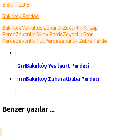
3 Ekim 2018
Bakırköy Perdeci
Bakırköy
Mahallesi
Zeytinlik
Zeytinlik Ahşap
Perde
Zeytinlik Dikey Perde
Zeytinlik Stor
Perde
Zeytinlik Tül Perde
Zeytinlik Zebra Perde
Bakırköy Yeşilyurt Perdeci
Geri
Bakırköy Zuhuratbaba Perdeci
İleri
Benzer yazılar ...