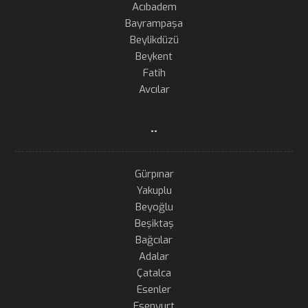
Acıbadem
Bayrampaşa
Beylikdüzü
Beykent
Fatih
Avcılar
..
Gürpınar
Yakuplu
Beyoğlu
Beşiktaş
Bağcılar
Adalar
Çatalca
Esenler
Esenyurt