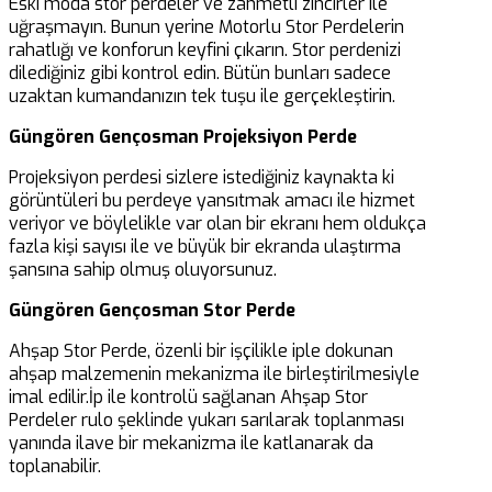
Eski moda stor perdeler ve zahmetli zincirler ile
uğraşmayın. Bunun yerine Motorlu Stor Perdelerin
rahatlığı ve konforun keyfini çıkarın. Stor perdenizi
dilediğiniz gibi kontrol edin. Bütün bunları sadece
uzaktan kumandanızın tek tuşu ile gerçekleştirin.
Güngören Gençosman Projeksiyon Perde
Projeksiyon perdesi sizlere istediğiniz kaynakta ki
görüntüleri bu perdeye yansıtmak amacı ile hizmet
veriyor ve böylelikle var olan bir ekranı hem oldukça
fazla kişi sayısı ile ve büyük bir ekranda ulaştırma
şansına sahip olmuş oluyorsunuz.
Güngören Gençosman Stor Perde
Ahşap Stor Perde, özenli bir işçilikle iple dokunan
ahşap malzemenin mekanizma ile birleştirilmesiyle
imal edilir.İp ile kontrolü sağlanan Ahşap Stor
Perdeler rulo şeklinde yukarı sarılarak toplanması
yanında ilave bir mekanizma ile katlanarak da
toplanabilir.