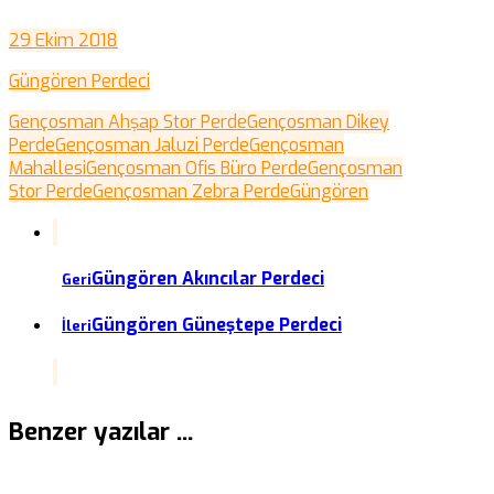
29 Ekim 2018
Güngören Perdeci
Gençosman Ahşap Stor Perde
Gençosman Dikey
Perde
Gençosman Jaluzi Perde
Gençosman
Mahallesi
Gençosman Ofis Büro Perde
Gençosman
Stor Perde
Gençosman Zebra Perde
Güngören
Güngören Akıncılar Perdeci
Geri
Güngören Güneştepe Perdeci
İleri
Benzer yazılar ...