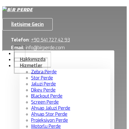
İletişime Geçin
Telefon
:
+90 541 727 42 93
Email
:
info@birperde.com
Hakkımızda
Hizmetler
Zebra Perde
Stor Perde
Jaluzi Perde
Dikey Perde
Blackout Perde
Screen Perde
Ahşap Jaluzi Perde
Ahşap Stor Perde
Projeksiyon Perde
Motorlu Perde