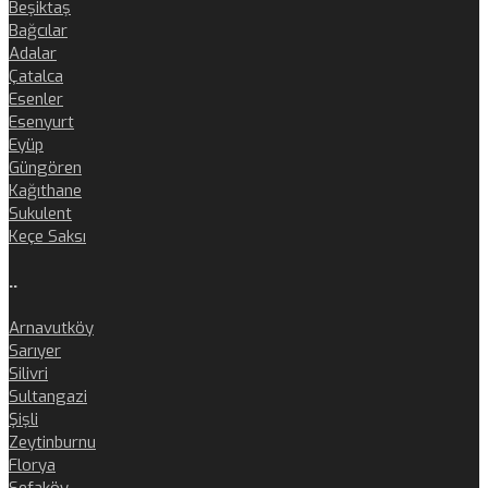
Beşiktaş
Bağcılar
Adalar
Çatalca
Esenler
Esenyurt
Eyüp
Güngören
Kağıthane
Sukulent
Keçe Saksı
..
Arnavutköy
Sarıyer
Silivri
Sultangazi
Şişli
Zeytinburnu
Florya