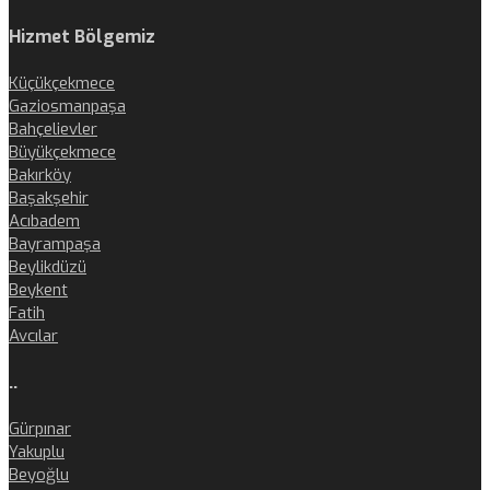
Hizmet Bölgemiz
Küçükçekmece
Gaziosmanpaşa
Bahçelievler
Büyükçekmece
Bakırköy
Başakşehir
Acıbadem
Bayrampaşa
Beylikdüzü
Beykent
Fatih
Avcılar
..
Gürpınar
Yakuplu
Beyoğlu